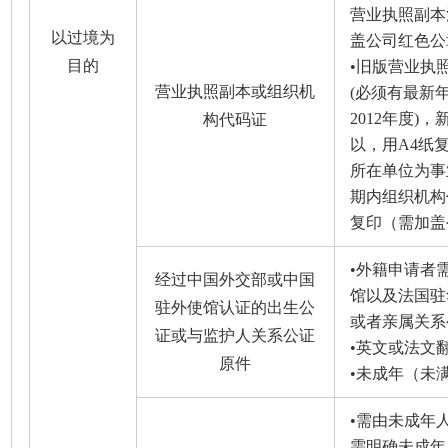
营业执照副本
以过境为
盖公司红色公
目的
•旧版营业执
营业执照副本或组织机
(必须有最新
2012年度
构代码证
以，用A4纸
所在单位为事
期内组织机构
复印（需加盖
•外籍申请者需
经过中国外交部或中国
馆以及法国驻
驻外使馆认证的出生公
或者亲属关系
证或与监护人关系公证
•英文或法文
原件
•未成年（未满
•需由未成年
需明确未成年